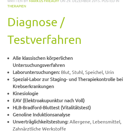
WRITTEN BY
MARKUS FRIEAUFF
ON
29. DEZEMBER 2015
. POSTED IN
THERAPIEN
Diagnose /
Testverfahren
Alle klassischen körperlichen
Untersuchungsverfahren
Laboruntersuchungen:
Blut, Stuhl, Speichel, Urin
Spezial-Labor zur Staging- und Therapiekontrolle bei
Krebserkrankungen
Kinesiologie
EAV (Elektroakupunktur nach Voll)
HLB-Bradford-Bluttest (Vitalitätstest)
Genoline Induktionsanalyse
Unverträglichkeitstestung:
Allergene, Lebensmittel,
Zahnärztliche Werkstoffe