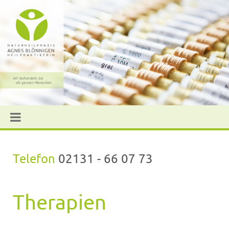
Telefon
02131 - 66 07 73
Therapien