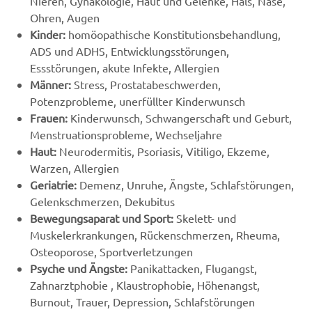
Nieren, Gynäkologie, Haut und Gelenke, Hals, Nase,
Ohren, Augen
Kinder:
homöopathische Konstitutionsbehandlung,
ADS und ADHS, Entwicklungsstörungen,
Essstörungen, akute Infekte, Allergien
Männer:
Stress, Prostatabeschwerden,
Potenzprobleme, unerfüllter Kinderwunsch
Frauen:
Kinderwunsch, Schwangerschaft und Geburt,
Menstruationsprobleme, Wechseljahre
Haut:
Neurodermitis, Psoriasis, Vitiligo, Ekzeme,
Warzen, Allergien
Geriatrie:
Demenz, Unruhe, Ängste, Schlafstörungen,
Gelenkschmerzen, Dekubitus
Bewegungsaparat und Sport:
Skelett- und
Muskelerkrankungen, Rückenschmerzen, Rheuma,
Osteoporose, Sportverletzungen
Psyche und Ängste
:
Panikattacken, Flugangst,
Zahnarztphobie , Klaustrophobie, Höhenangst,
Burnout, Trauer, Depression, Schlafstörungen