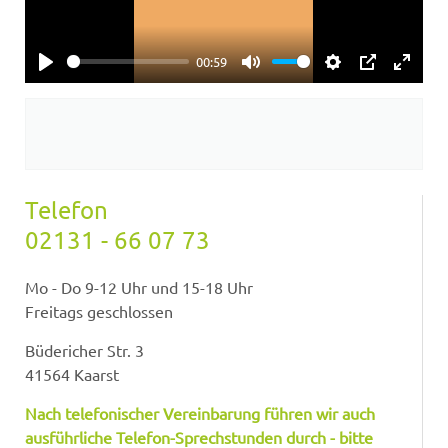
00:59
Play
Mute
Settings
PIP
Enter
fullsc
Telefon
02131 - 66 07 73
Mo - Do 9-12 Uhr und 15-18 Uhr
Freitags geschlossen
Büdericher Str. 3
41564 Kaarst
Nach telefonischer Vereinbarung führen wir auch
ausführliche Telefon-Sprechstunden durch - bitte